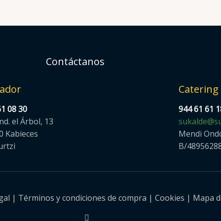
Contáctanos
ador
Catering
61 08 30
944 61 61 1
Ind. el Árbol, 13
sukalde@su
0 Kabieces
Mendi Ond
urtzi
B/4895628
gal
|
Términos y condiciones de compra
|
Cookies
|
Mapa de