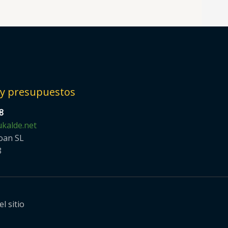
 y presupuestos
8
kalde.net
oan SL
8
l sitio