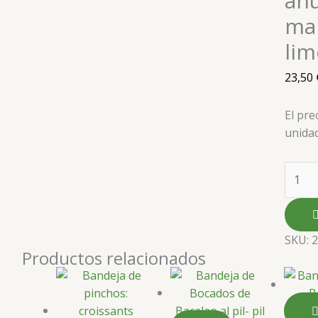
ah
man
li
23,50
El pre
unida
SKU:
Productos relacionados