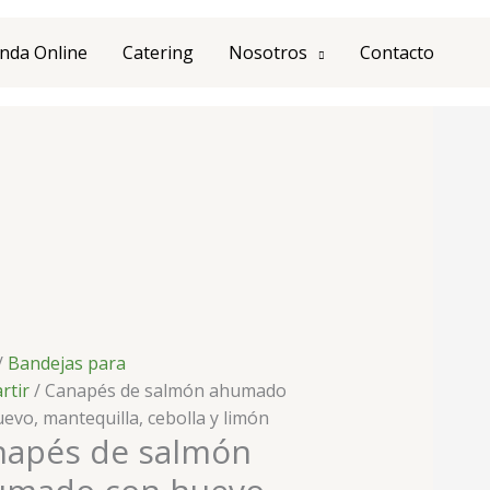
nda Online
Catering
Nosotros
Contacto
és
n
ado
,
/
Bandejas para
uilla,
rtir
/ Canapés de salmón ahumado
a
evo, mantequilla, cebolla y limón
napés de salmón
ad