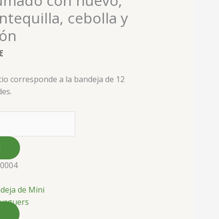
umado con huevo,
tequilla, cebolla y
món
€
cio corresponde a la bandeja de 12
des.
20004