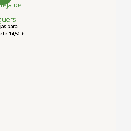
deja de
i
guers
jas para
rtir
14,50
€