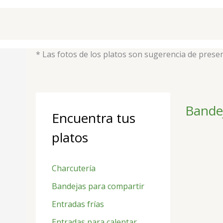
Ir
al
contenido
* Las fotos de los platos son sugerencia de prese
B
Bande
Encuentra tus
u
s
platos
c
a
Charcutería
r
Bandejas para compartir
p
Entradas frías
o
Entradas para calentar