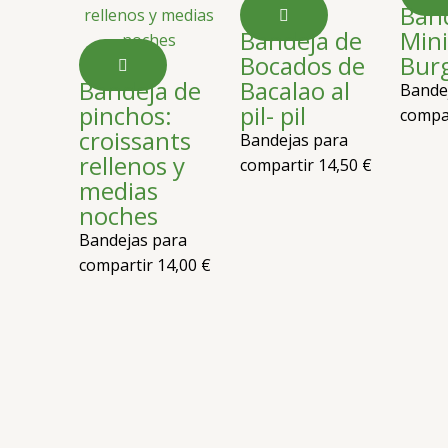
Ban
Bandeja de
Min
Bocados de
Bur
Bandeja de
Bacalao al
Bande
pinchos:
pil- pil
compa
croissants
Bandejas para
rellenos y
compartir
14,50
€
medias
noches
Bandejas para
compartir
14,00
€