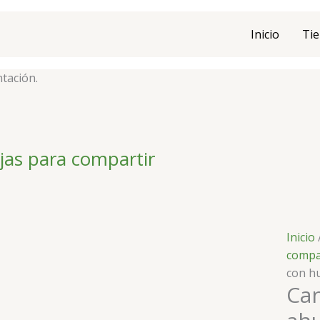
Inicio
Tie
ntación.
Canap
jas para compartir
de
salmó
ahum
con
huevo
Inicio
manteq
compa
ceboll
con hu
y
Ca
limón
cantid