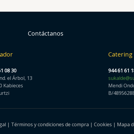
Contáctanos
ador
Catering
61 08 30
944 61 61 1
Ind. el Árbol, 13
sukalde@su
0 Kabieces
Mendi Ond
urtzi
B/4895628
gal
|
Términos y condiciones de compra
|
Cookies
|
Mapa de