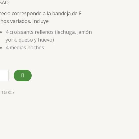
BAO.
tidad
recio corresponde a la bandeja de 8
hos variados. Incluye:
4 croissants rellenos (lechuga, jamón
york, queso y huevo)
4 medias noches
:
16005