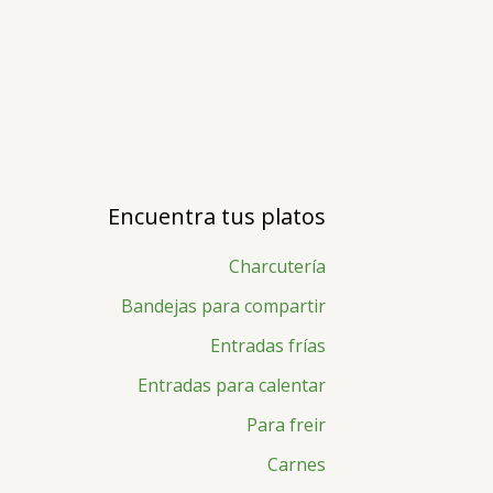
Ir
al
contenido
B
Encuentra tus platos
u
s
Charcutería
c
Bandejas para compartir
a
Entradas frías
r
Entradas para calentar
p
Para freir
o
Carnes
r