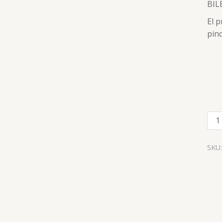
BIL
can
El p
pinc
SKU