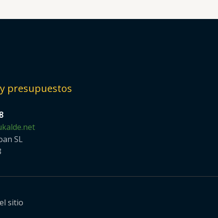
 y presupuestos
8
kalde.net
oan SL
8
l sitio