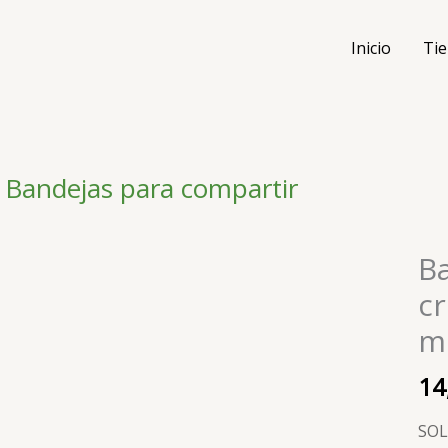
Inicio
Tie
Bandejas para compartir
Ba
Ban
de
cr
pinc
m
croi
rell
14
y
med
SOL
noc