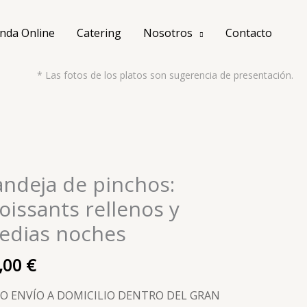
nda Online
Catering
Nosotros
Contacto
* Las fotos de los platos son sugerencia de presentación.
ndeja de pinchos:
deja
oissants rellenos y
hos:
edias noches
ssants
enos
,00
€
ias
O ENVÍO A DOMICILIO DENTRO DEL GRAN
hes