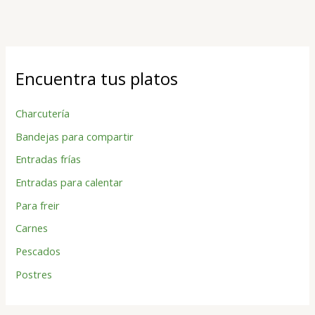
B
Encuentra tus platos
u
s
Charcutería
c
Bandejas para compartir
a
r
Entradas frías
p
Entradas para calentar
o
Para freir
r
Carnes
:
Pescados
Postres