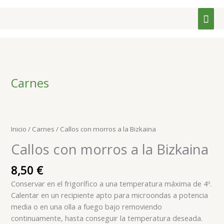
Ir
Men
al
contenido
prin
Carnes
Callos
con
morros
Inicio
/
Carnes
/ Callos con morros a la Bizkaina
a
Callos con morros a la Bizkaina
la
Bizkaina
8,50
€
cantidad
Conservar en el frigorífico a una temperatura máxima de 4º.
Calentar en un recipiente apto para microondas a potencia
media o en una olla a fuego bajo removiendo
continuamente, hasta conseguir la temperatura deseada.