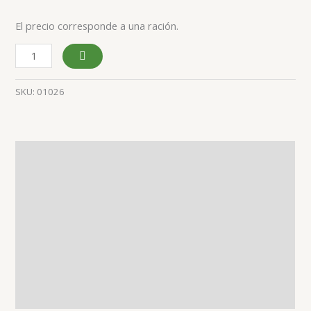
El precio corresponde a una ración.
SKU:
01026
Ingredientes
Alérgenos
y OGM’s
Información
nutricional
Información
adicional