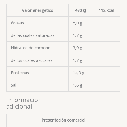
Valor energético
470 kJ
112 kcal
Grasas
5,0 g
de las cuales saturadas
1,7 g
Hidratos de carbono
3,9 g
de los cuales azúcares
1,7 g
Proteínas
14,3 g
Sal
1,6 g
Información
adicional
Presentación comercial